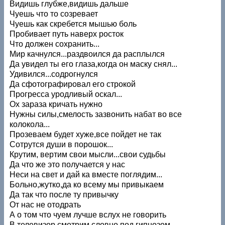
Видишь глубже,видишь дальше
Чуешь что то созревает
Чуешь как скребется мышью боль
Пробивает путь наверх росток
Что должен сохранить...
Мир качнулся...раздвоился да расплылся
Да увидел ты его глаза,когда он маску снял...
Удивился...содрогнулся
Да сфотографировал его строкой
Прогресса уродливый оскал...
Ох зараза кричать нужно
Нужны силы,смелость зазвонить набат во все
колокола...
Прозеваем будет хуже,все пойдет не так
Сотрутся души в порошок...
Крутим, вертим свои мысли...свои судьбы
Да что же это получается у нас
Неси на свет и дай ка вместе поглядим...
Больно,жутко,да ко всему мы привыкаем
Да так что после ту привычку
От нас не отодрать
А о том что чуем лучше вслух не говорить
В телевизор смотрим словно под гипнозом