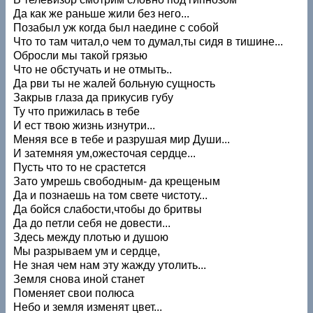
Да как же раньше жили без него...
Позабыл уж когда был наедине с собой
Что то там читал,о чем то думал,ты сидя в тишине...
Обросли мы такой грязью
Что не обстучать и не отмыть..
Да рви ты не жалей больную сущность
Закрыв глаза да прикусив губу
Ту что прижилась в тебе
И ест твою жизнь изнутри...
Меняя все в тебе и разрушая мир Души...
И затемняя ум,ожесточая сердце...
Пусть что то не срастется
Зато умрешь свободным- да крещеным
Да и познаешь на том свете чистоту...
Да бойся слабости,чтобы до бритвы
Да до петли себя не довести...
Здесь между плотью и душою
Мы разрываем ум и сердце,
Не зная чем нам эту жажду утолить...
Земля снова иной станет
Поменяет свои полюса
Небо и земля изменят цвет...