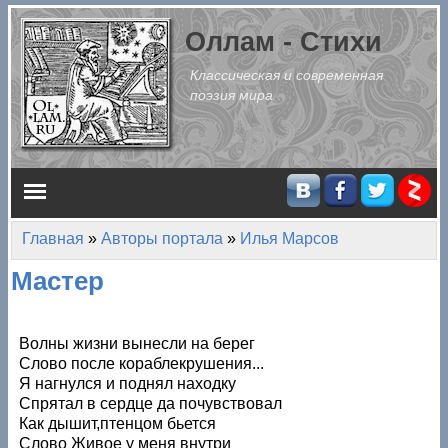
Перейти к основному содержанию
Оллам - Стихи
Классическая и современная
поэзия мира
Главное меню
Главная
»
Авторы портала
»
Илья Марсов
Вы здесь
Мастер
Волны жизни вынесли на берег
Слово после кораблекрушения...
Я нагнулся и поднял находку
Спрятал в сердце да почувствовал
Как дышит,птенцом бьется
Слово Живое у меня внутри