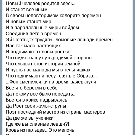
Новый человек родится здесь...
И станет все иным
В своем неповторимом колорите перемен
И новым станет мир..
И в параллельные миры войдем
Соединив петлю времен...
Эй Поэты,эх трудяги...ломовые лошади времен
Нас так мало,настоящих
И поднимают головы ростки
Что видят нашу суть,родимой стороны
Что слышат стон истории земной
И пусть нас мало,да мы в тельняшках
Что поднимают и несут святые Образа...
...Фон сменился...и на время зачеркнули
Все что берегли в себе
Да некому все было передать...
Бьется в крике надрываясь
Да Рвет свои жилы-струны
Поэт последний мастер из страны мастеров
Да где же вы ученики
Где же вы славные левши?!
Кровь из пальцев...Это мелочь