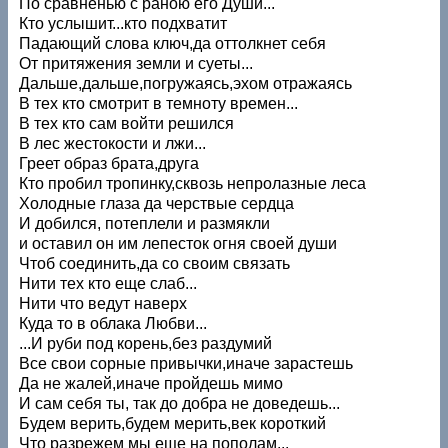
По сравненью с раною его Души...
Кто услышит...кто подхватит
Падающий слова ключ,да оттолкнет себя
От притяжения земли и суеты...
Дальше,дальше,погружаясь,эхом отражаясь
В тех кто смотрит в темноту времен...
В тех кто сам войти решился
В лес жестокости и лжи...
Греет образ брата,друга
Кто пробил тропинку,сквозь непролазные леса
Холодные глаза да черствые сердца
И добился, потеплели и размякли
и оставил он им лепесток огня своей души
Чтоб соединить,да со своим связать
Нити тех кто еще слаб...
Нити что ведут наверх
Куда то в облака Любви...
...И руби под корень,без раздумий
Все свои сорные привычки,иначе зарастешь
Да не жалей,иначе пройдешь мимо
И сам себя ты, так до добра не доведешь...
Будем верить,будем мерить,век короткий
Что разрежем мы еще на пополам...