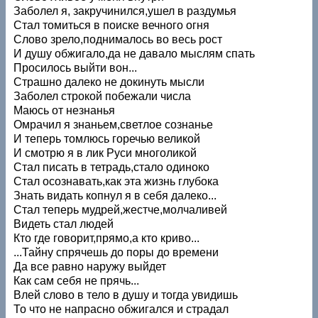
Заболел я, закручинился,ушел в раздумья
Стал томиться в поиске вечного огня
Слово зрело,поднималось во весь рост
И душу обжигало,да не давало мыслям спать
Просилось выйти вон...
Страшно далеко не докинуть мысли
Заболел строкой побежали числа
Маюсь от незнанья
Омрачил я знаньем,светлое сознанье
И теперь томлюсь горечью великой
И смотрю я в лик Руси многоликой
Стал писать в тетрадь,стало одиноко
Стал осознавать,как эта жизнь глубока
Знать видать копнул я в себя далеко...
Стал теперь мудрей,жестче,молчаливей
Видеть стал людей
Кто где говорит,прямо,а кто криво...
...Тайну спрячешь до поры до времени
Да все равно наружу выйдет
Как сам себя не прячь...
Влей слово в тело в душу и тогда увидишь
То что не напрасно обжигался и страдал