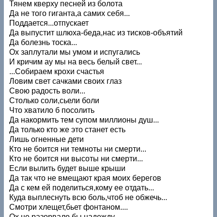
Тянем кверху песней из болота
Да не того гиганта,а самих себя...
Поддается...отпускает
Да выпустит шлюха-беда,нас из тисков-объятий
Да болезнь тоска...
Ох заплутали мы умом и испугались
И кричим ау мы на весь белый свет...
...Собираем крохи счастья
Ловим свет сачками своих глаз
Свою радость воли...
Столько соли,сьели боли
Что хватило б посолить
Да накормить тем супом миллионы душ...
Да только кто же это станет есть
Лишь огненные дети
Кто не боится ни темноты ни смерти...
Кто не боится ни высоты ни смерти...
Если вылить будет выше крыши
Да так что не вмещают края моих берегов
Да с кем ей поделиться,кому ее отдать...
Куда выплеснуть всю боль,чтоб не обжечь...
Смотри хлещет,бьет фонтаном....
Ох не разорвало бы надежду