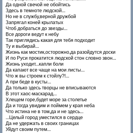
Да одной свечой не обойтись
Здесь в темноте людской...
Но не в службу,верной дружбой
Запрягал коней крылатых
Чтоб добраться до звезды...
Все дороги ведут к небу
Так приглядись какая для тебя подходит
Ту и выбирай...
Жизнь как мостик,осторожно,да разойдутся доски
И по Руси прокатится людской стон словно звон...
Жизнь уходит...капли боли
Да капают все чаще на мои листы...
Что ж вы строем к стойлу?!...
А при беде в кусты...
Да только здесь творцы не вписываются
В этот хаос-маскарад...
Хлещем горе,будет море за столетье
Да и тогда увидим и поймем у края неба
Что истина не в том,да и не здесь...
...Целый город уместился в сердце
Да не удержать в своих границах
Уйдут своим путем...