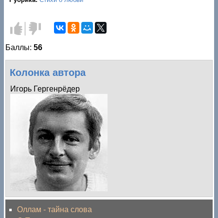
Голос
Голос
за!
против!
Баллы:
56
Колонка автора
Игорь Гергенрёдер
Оллам - тайна слова