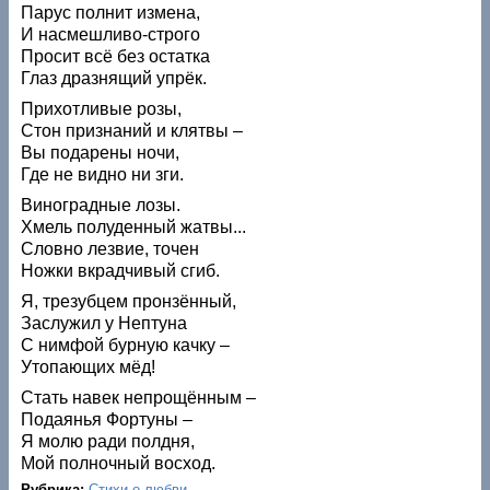
Парус полнит измена,
И насмешливо-строго
Просит всё без остатка
Глаз дразнящий упрёк.
Прихотливые розы,
Стон признаний и клятвы –
Вы подарены ночи,
Где не видно ни зги.
Виноградные лозы.
Хмель полуденный жатвы...
Словно лезвие, точен
Ножки вкрадчивый сгиб.
Я, трезубцем пронзённый,
Заслужил у Нептуна
С нимфой бурную качку –
Утопающих мёд!
Стать навек непрощённым –
Подаянья Фортуны –
Я молю ради полдня,
Мой полночный восход.
Рубрика:
Стихи о любви