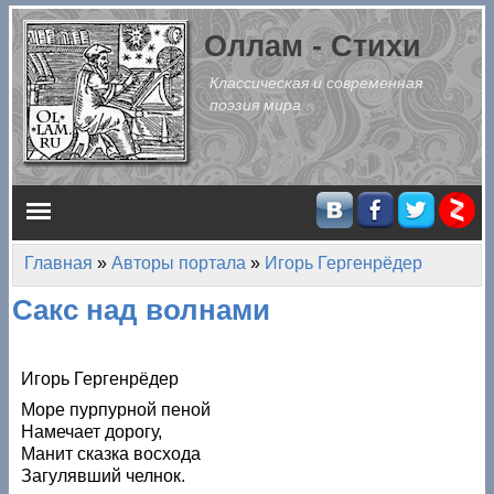
Перейти к основному содержанию
Оллам - Стихи
Классическая и современная
поэзия мира
Главное меню
Главная
»
Авторы портала
»
Игорь Гергенрёдер
Вы здесь
Сакс над волнами
Игорь Гергенрёдер
Море пурпурной пеной
Намечает дорогу,
Манит сказка восхода
Загулявший челнок.