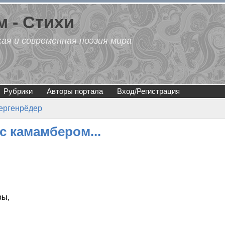
 - Стихи
кая и современная поэзия мира
Рубрики
Авторы портала
Вход/Регистрация
ергенрёдер
с камамбером...
ры,