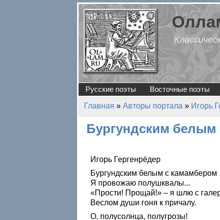
Перейти к основному содержанию
Оллам
Классичес
Русские поэты
Восточные поэты
Главная
»
Авторы портала
»
Игорь Г
Вы здесь
Бургундским белым 
Игорь Гергенрёдер
Бургундским белым с камамбером
Я провожаю полушквалы...
«Прости! Прощай!» – я шлю с гале
Веслом души гоня к причалу.
О, полусолнца, полугрозы!