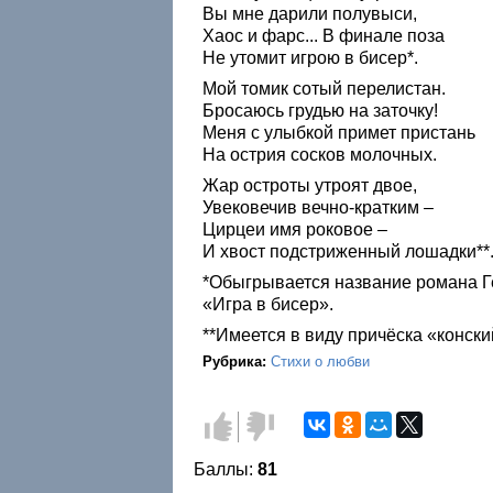
Вы мне дарили полувыси,
Хаос и фарс... В финале поза
Не утомит игрою в бисер*.
Мой томик сотый перелистан.
Бросаюсь грудью на заточку!
Меня с улыбкой примет пристань
На острия сосков молочных.
Жар остроты утроят двое,
Увековечив вечно-кратким –
Цирцеи имя роковое –
И хвост подстриженный лошадки**
*Обыгрывается название романа Г
«Игра в бисер».
**Имеется в виду причёска «конски
Рубрика:
Стихи о любви
Голос
Голос
за!
против!
Баллы:
81