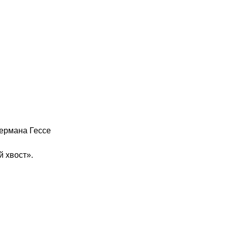
.
ермана Гессе
й хвост».