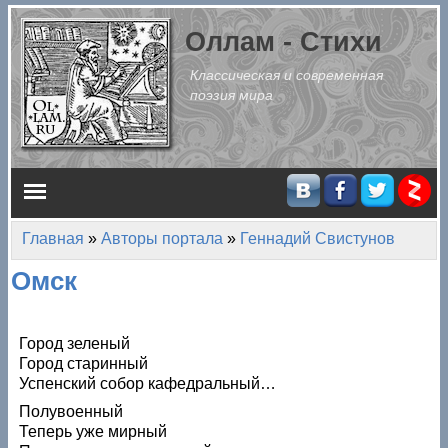
Перейти к основному содержанию
Оллам - Стихи
Классическая и современная
поэзия мира
Главное меню
Главная
»
Авторы портала
»
Геннадий Свистунов
Вы здесь
Омск
Город зеленый
Город старинный
Успенский собор кафедральный…
Полувоенный
Теперь уже мирный