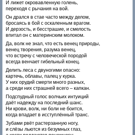
И лижет окровавленную голень,
переходя с рычания на вой.
Он дрался в стае часто между делом,
бросаясь в бой с оскаленным врагом.
И дерзость, и бесстрашие, и смелость
впитал он с материнским молоком.
Да, волк не знал, что есть венец природы,
венец творения, разума венец,
что встречу с человеческой породой
всегда венчает гибельный конец.
Делить леса с двуногими опасно:
картечь, облавы, палец у курка.
У них орудий смерти много разных,
а среди них страшней всего – капкан.
Подспудный голос волчьих интуиций
даёт надежду на последний шанс.
Ни крови, волк, ни боли не боится,
когда впадает в исступлённый транс.
Зубами рвёт растерзанную ногу,
и слёзы льются из безумных глаз,