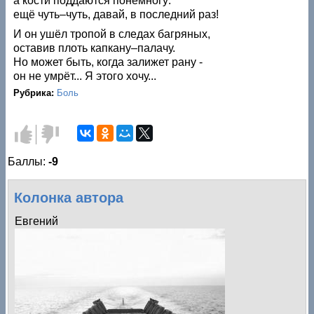
а кости поддаются понемногу:
ещё чуть–чуть, давай, в последний раз!
И он ушёл тропой в следах багряных,
оставив плоть капкану–палачу.
Но может быть, когда залижет рану -
он не умрёт... Я этого хочу...
Рубрика:
Боль
Голос
Голос
за!
против!
Баллы:
-9
Колонка автора
Евгений