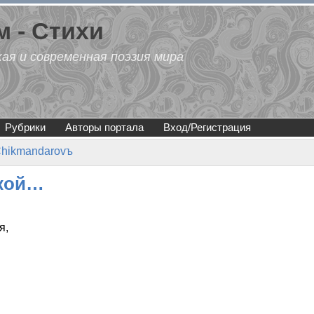
 - Стихи
кая и современная поэзия мира
Рубрики
Авторы портала
Вход/Регистрация
Chikmandarovъ
ской…
я,