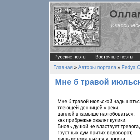
Перейти к основному содержанию
Оллам
Классичес
Русские поэты
Восточные поэты
Главная
»
Авторы портала
»
Fedya 
Вы здесь
Мне б травой июль
Мне б травой июльской надышатьс
тлеющей денницей у реки,
цаплей в камыше налюбоваться,
как прибрежье хвалят кулики.
Вновь душой не властвует тревога,
грустных дум притих водоворот,
лишь истома вьётся у порога,