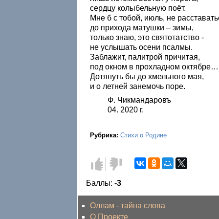
сердцу колыбельную поёт.
Мне б с тобой, июль, не расставать
до прихода матушки – зимы,
только знаю, это святотатство -
не услышать осени псалмы.
Заблажит, палитрой причитая,
под окном в прохладном октябре…
Дотянуть бы до хмельного мая,
и о летней занемочь поре.
Ф. Чикмандаровъ
04. 2020 г.
Рубрика:
Стихи о Родине
Голос
Голос
за!
против!
Баллы:
-3
Оллам - тайна слова
О Проекте