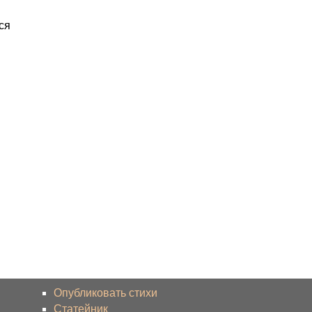
ся
Опубликовать стихи
Статейник