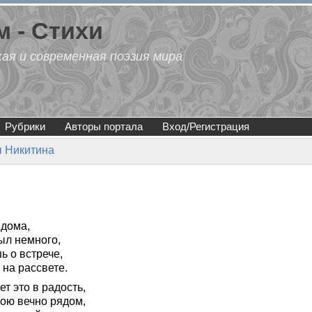
 - Стихи
кая и современная поэзия мира
Рубрики
Авторы портала
Вход/Регистрация
я Никитина
 дома,
ыл немного,
ь о встрече,
о на рассвете.
т это в радость,
бою вечно рядом,