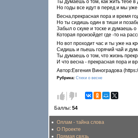
Ты думаешь о том, как жить тебе в
Но годы все идут в перед и мы уже 
Весна,прекрасная пора и время го
Но ты сидишь один в тиши и позаб
Забыл о скуке и тоске и думаешь о 
Которая произойдет где -то на расс
Но вот проходит час и ты уже на кр
Сидишь и пьешь горячий чай и дум
Ты думаешь о том, что жизнь прекр
И что весна - прекрасная пора и вр
Автор:Евгения Виноградова (https:
Рубрика:
Стихи о весне
Голос
Голос
за!
против!
Баллы:
54
Оллам - тайна слова
О Проекте
Прямая связь