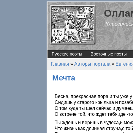
Перейти к основному содержанию
Оллам
Классичес
Русские поэты
Восточные поэты
Главная
»
Авторы портала
»
Евгени
Вы здесь
Мечта
Весна, прекрасная пора и ты уже у
Сидишь у старого крыльца и позаб
О том куда ты шел сейчас и думаеш
О встрече той, что ждет тебя,где -т
Ты ждешь и веришь в чудеса,и може
Что жизнь как длинная струна,с то