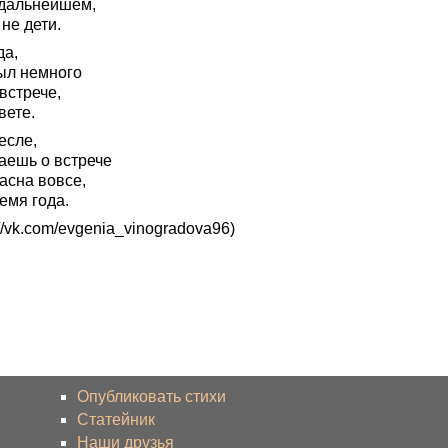
 дальнейшем,
не дети.
да,
ыл немного
встрече,
вете.
есле,
аешь о встрече
асна вовсе,
емя года.
//vk.com/evgenia_vinogradova96)
Опубликовать стихи
Статейник
Наши друзья