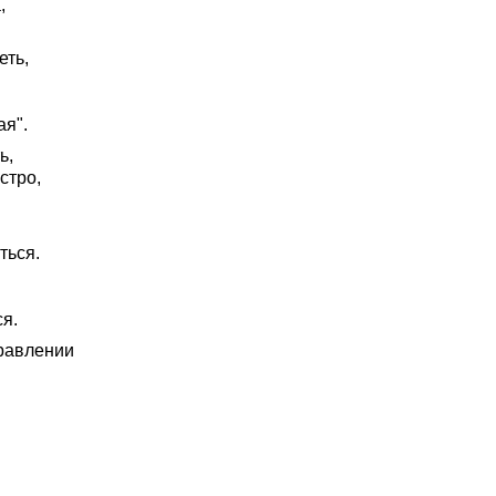
,
еть,
ая".
ь,
стро,
ться.
я.
правлении