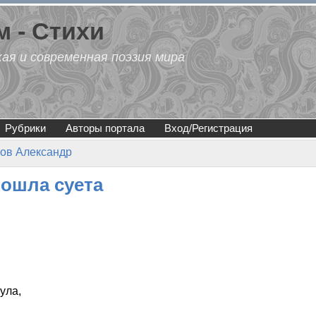
 - Стихи
кая и современная поэзия мира
Рубрики
Авторы портала
Вход/Регистрация
нов Александр
рошла суета
ула,