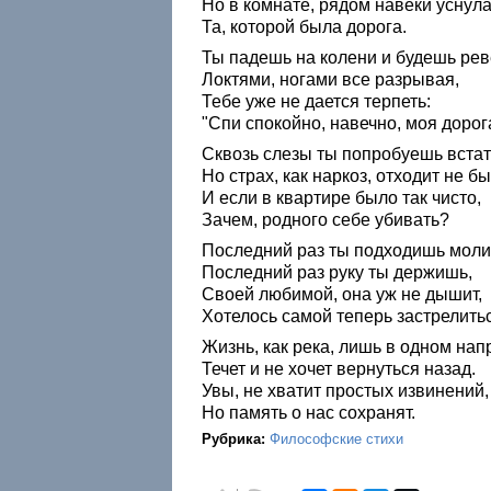
Но в комнате, рядом навеки уснула
Та, которой была дорога.
Ты падешь на колени и будешь рев
Локтями, ногами все разрывая,
Тебе уже не дается терпеть:
"Спи спокойно, навечно, моя дорог
Сквозь слезы ты попробуешь встат
Но страх, как наркоз, отходит не бы
И если в квартире было так чисто,
Зачем, родного себе убивать?
Последний раз ты подходишь моли
Последний раз руку ты держишь,
Своей любимой, она уж не дышит,
Хотелось самой теперь застрелитьс
Жизнь, как река, лишь в одном на
Течет и не хочет вернуться назад.
Увы, не хватит простых извинений,
Но память о нас сохранят.
Рубрика:
Философские стихи