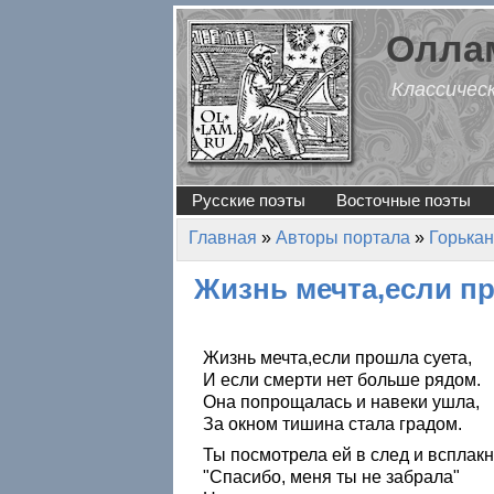
Перейти к основному содержанию
Оллам
Классичес
Русские поэты
Восточные поэты
Главная
»
Авторы портала
»
Горька
Вы здесь
Жизнь мечта,если п
Жизнь мечта,если прошла суета,
И если смерти нет больше рядом.
Она попрощалась и навеки ушла,
За окном тишина стала градом.
Ты посмотрела ей в след и всплакн
"Спасибо, меня ты не забрала"