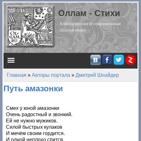
Перейти к основному содержанию
Оллам - Стихи
Классическая и современная
поэзия мира
Главное меню
Главная
»
Авторы портала
»
Дмитрий Шнайдер
Вы здесь
Путь амазонки
Смех у юной амазонки
Очень радостный и звонкий.
Ей не нужно мужиков.
Силой быстрых кулаков
И мечём своим гордится.
И одной неплохо спится.