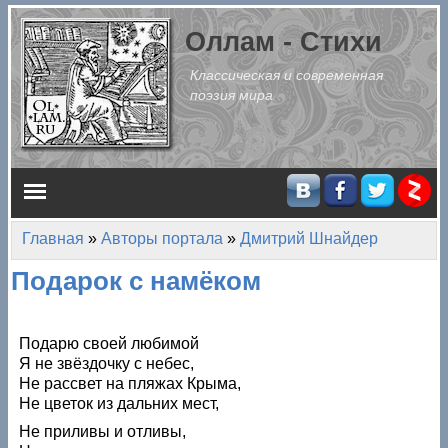
Перейти к основному содержанию
Оллам - Стихи
Классическая и современная
поэзия мира
Главное меню
Главная
»
Авторы портала
»
Дмитрий Шнайдер
Вы здесь
Подарок с намёком
Подарю своей любимой
Я не звёздочку с небес,
Не рассвет на пляжах Крыма,
Не цветок из дальних мест,
Не приливы и отливы,