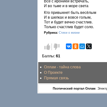
Всё с иронией встречать,
И во тьме и в море света
Кто привыкнет быть весёлым
И в шелках и вовсе голым,
Тот и будет вечно счастлив.
Только счастлив будет соло.
Рубрика:
Стихи о жизни
Голос
Голос
за!
против!
Баллы:
61
Оллам - тайна слова
О Проекте
Прямая связь
Поэтический портал Оллам
. Элект