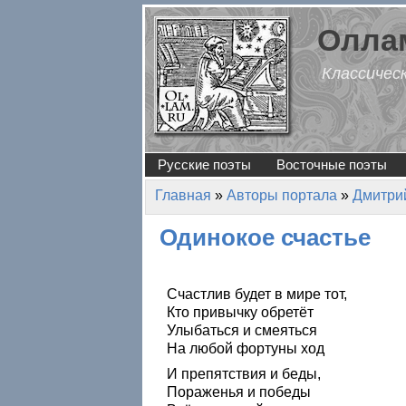
Перейти к основному содержанию
Оллам
Классичес
Русские поэты
Восточные поэты
Главная
»
Авторы портала
»
Дмитри
Вы здесь
Одинокое счастье
Счастлив будет в мире тот,
Кто привычку обретёт
Улыбаться и смеяться
На любой фортуны ход
И препятствия и беды,
Пораженья и победы