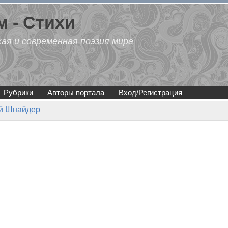
 - Стихи
кая и современная поэзия мира
Рубрики
Авторы портала
Вход/Регистрация
й Шнайдер