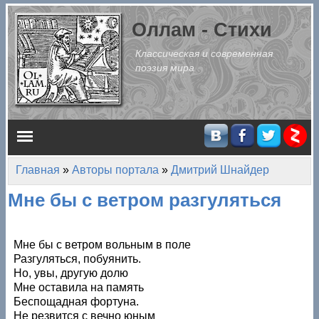
Перейти к основному содержанию
Оллам - Стихи
Классическая и современная
поэзия мира
Главное меню
Главная
»
Авторы портала
»
Дмитрий Шнайдер
Вы здесь
Мне бы с ветром разгуляться
Мне бы с ветром вольным в поле
Разгуляться, побуянить.
Но, увы, другую долю
Мне оставила на память
Беспощадная фортуна.
Не резвится с вечно юным