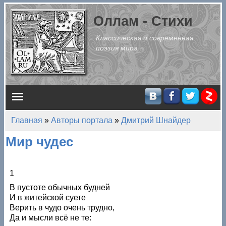
Перейти к основному содержанию
Оллам - Стихи
Классическая и современная
поэзия мира
Главное меню
Главная
»
Авторы портала
»
Дмитрий Шнайдер
Вы здесь
Мир чудес
1
В пустоте обычных будней
И в житейской суете
Верить в чудо очень трудно,
Да и мысли всё не те: