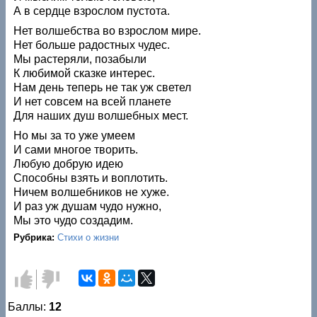
А в сердце взрослом пустота.
Нет волшебства во взрослом мире.
Нет больше радостных чудес.
Мы растеряли, позабыли
К любимой сказке интерес.
Нам день теперь не так уж светел
И нет совсем на всей планете
Для наших душ волшебных мест.
Но мы за то уже умеем
И сами многое творить.
Любую добрую идею
Способны взять и воплотить.
Ничем волшебников не хуже.
И раз уж душам чудо нужно,
Мы это чудо создадим.
Рубрика:
Стихи о жизни
Голос
Голос
за!
против!
Баллы:
12