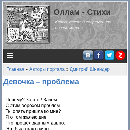
Перейти к основному содержанию
Оллам - Стихи
Классическая и современная
поэзия мира
Главное меню
Главная
»
Авторы портала
»
Дмитрий Шнайдер
Вы здесь
Девочка – проблема
Почему? За что? Зачем
С этим ворохом проблем
Ты опять пришла ко мне?
Я о том жалею дне,
Что прошёл давным давно.
Это было как в кино.