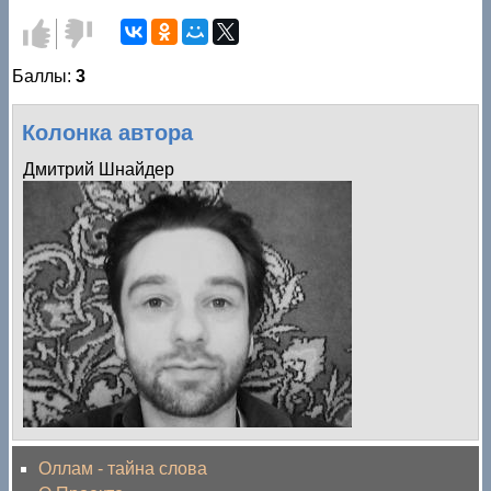
Голос
Голос
за!
против!
Баллы:
3
Колонка автора
Дмитрий Шнайдер
Оллам - тайна слова