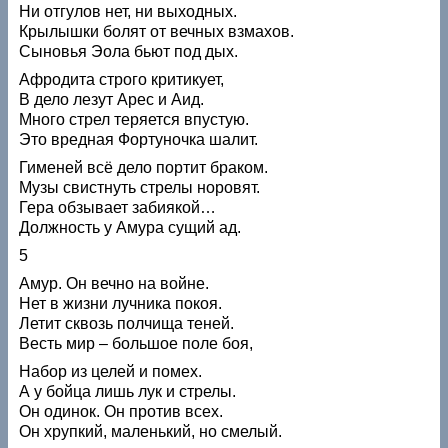
Ни отгулов нет, ни выходных.
Крылышки болят от вечных взмахов.
Сыновья Эола бьют под дых.
Афродита строго критикует,
В дело лезут Арес и Аид.
Много стрел теряется впустую.
Это вредная Фортуночка шалит.
Гименей всё дело портит браком.
Музы свистнуть стрелы норовят.
Гера обзывает забиякой…
Должность у Амура сущий ад.
5
Амур. Он вечно на войне.
Нет в жизни лучника покоя.
Летит сквозь полчища теней.
Весть мир – большое поле боя,
Набор из целей и помех.
А у бойца лишь лук и стрелы.
Он одинок. Он против всех.
Он хрупкий, маленький, но смелый.