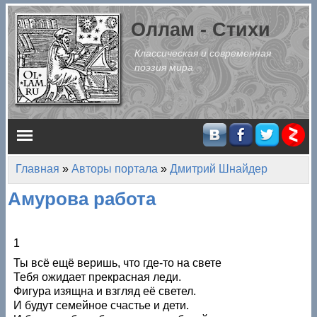
Перейти к основному содержанию
Оллам - Стихи
Классическая и современная
поэзия мира
Главное меню
Главная
»
Авторы портала
»
Дмитрий Шнайдер
Вы здесь
Амурова работа
1
Ты всё ещё веришь, что где-то на свете
Тебя ожидает прекрасная леди.
Фигура изящна и взгляд её светел.
И будут семейное счастье и дети.