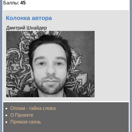
Баллы:
45
Колонка автора
Дмитрий Шнайдер
Оллам - тайна слова
О Проекте
Прямая связь