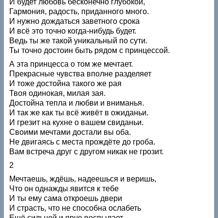
И будет любовь бесконечно глубокой,
Гармония, радость, приданного много.
И нужно дождаться заветного срока
И всё это точно когда-нибудь будет.
Ведь ты же такой уникальный по сути.
Ты точно достоин быть рядом с принцессой.
А эта принцесса о том же мечтает.
Прекрасные чувства вполне разделяет
И тоже достойна такого же рая
Твоя одинокая, милая зая.
Достойна тепла и любви и вниманья.
И так же как ты всё живёт в ожиданьи.
И грезит на кухне о вашем свиданьи.
Своими мечтами достали вы оба.
Не двигаясь с места прождёте до гроба.
Вам встреча друг с другом никак не грозит.
2
Мечтаешь, ждёшь, надеешься и веришь,
Что он однажды явится к тебе
И ты ему сама откроешь двери
И страсть, что не способна ослабеть
Ещё сильней и ярче воспылает.