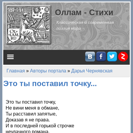
Перейти к основному содержанию
Оллам - Стихи
Классическая и современная
поэзия мира
Главное меню
Главная
»
Авторы портала
»
Дарья Чернявская
Вы здесь
Это ты поставил точку...
Это ты поставил точку,
Не вини меня в обмане,
Ты расставил запятые,
Доказав я не права.
И в последней горькой строчке
неудачного романа,