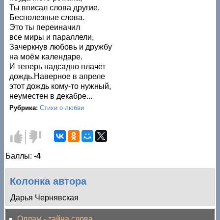
Ты вписал слова другие,
Бесполезные слова.
Это ты переиначил
все миры и параллели,
Зачеркнув любовь и дружбу
на моём календаре.
И теперь надсадно плачет
дождь.Наверное в апреле
этот дождь кому-то нужный,
неуместен в декабре...
Рубрика:
Стихи о любви
Голос
Голос
за!
против!
Баллы:
-4
Колонка автора
Дарья Чернявская
Оллам - тайна слова