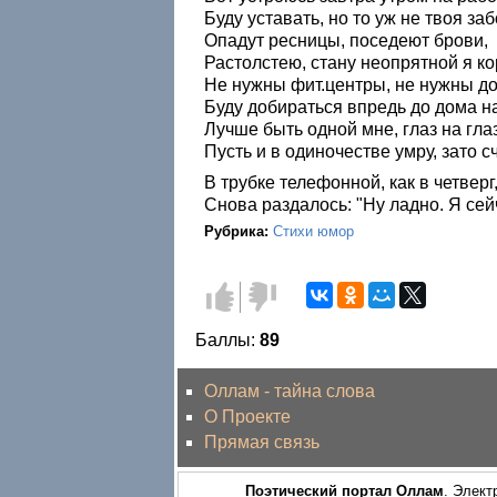
Буду уставать, но то уж не твоя заб
Опадут ресницы, поседеют брови,
Растолстею, стану неопрятной я ко
Не нужны фит.центры, не нужны до 
Буду добираться впредь до дома на
Лучше быть одной мне, глаз на глаз
Пусть и в одиночестве умру, зато с
В трубке телефонной, как в четверг,
Снова раздалось: "Ну ладно. Я сей
Рубрика:
Стихи юмор
Голос
Голос
за!
против!
Баллы:
89
Оллам - тайна слова
О Проекте
Прямая связь
Поэтический портал Оллам
. Элект