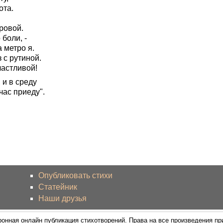
ота.
ровой.
боли, -
 метро я.
 с рутиной.
частливой!
 и в среду
час приеду".
Опубликовать стихи
Статейник
Наши друзья
ронная онлайн публикация стихотворений. Права на все произведения п