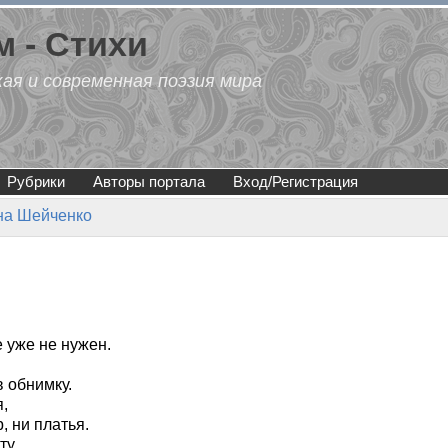
 - Стихи
кая и современная поэзия мира
Рубрики
Авторы портала
Вход/Регистрация
на Шейченко
 уже не нужен.
 обнимку.
,
, ни платья.
ту,