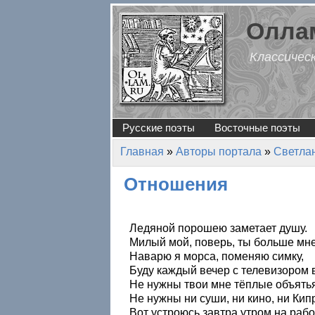
Перейти к основному содержанию
Оллам
Классичес
Русские поэты
Восточные поэты
Главная
»
Авторы портала
»
Светла
Вы здесь
Отношения
Ледяной порошею заметает душу.
Милый мой, поверь, ты больше мне
Наварю я морса, поменяю симку,
Буду каждый вечер с телевизором в
Не нужны твои мне тёплые объятья
Не нужны ни суши, ни кино, ни Кипр
Вот устроюсь завтра утром на рабо