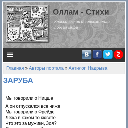
Перейти к основному содержанию
Оллам - Стихи
Классическая и современная
поэзия мира
Главное меню
Главная
»
Авторы портала
»
Антилоп Надрыва
Вы здесь
ЗАРУБА
Мы говорили о Ницше
А он отпускался все ниже
Мы говорили о Фрейде
Лежа в каком то кювете
Что это за мужики, Зоя?