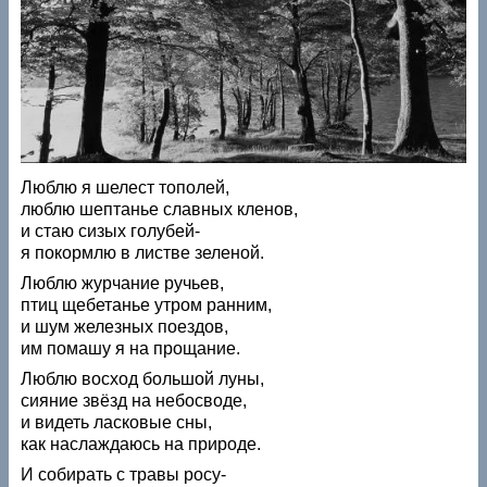
Люблю я шелест тополей,
люблю шептанье славных кленов,
и стаю сизых голубей-
я покормлю в листве зеленой.
Люблю журчание ручьев,
птиц щебетанье утром ранним,
и шум железных поездов,
им помашу я на прощание.
Люблю восход большой луны,
сияние звёзд на небосводе,
и видеть ласковые сны,
как наслаждаюсь на природе.
И собирать с травы росу-