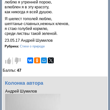
люблю я утренней порою,
влюблен я в эту красоту,
как никогда я всей душою.
Я шелест тополей люблю,
шептанье славных,нежных кленов,
я стаю голубей кормлю,
среди листвы такой зеленой.
23.05.17 Андрей Шумилов
Рубрика:
Стихи о природе
Голос
Голос
за!
против!
Баллы:
47
Колонка автора
Андрей Шумилов