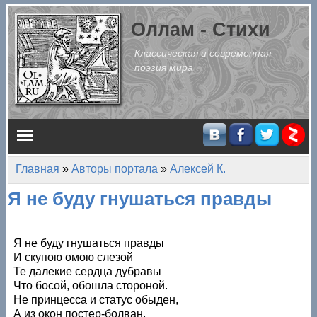
Перейти к основному содержанию
Оллам - Стихи
Классическая и современная
поэзия мира
Главное меню
Главная
»
Авторы портала
»
Алексей К.
Вы здесь
Я не буду гнушаться правды
Я не буду гнушаться правды
И скупою омою слезой
Те далекие сердца дубравы
Что босой, обошла стороной.
Не принцесса и статус обыден,
А из окон постер-болван,