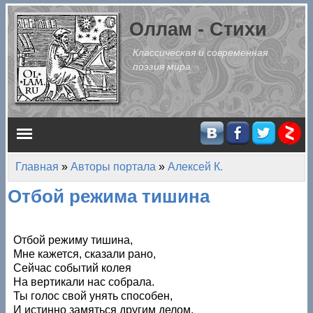
Перейти к основному содержанию
Оллам - Стихи
Классическая и современная
поэзия мира
Главное меню
Главная
»
Авторы портала
»
Алексей К.
Вы здесь
Отбой режима тишина
Отбой режиму тишина,
Мне кажется, сказали рано,
Сейчас событий колея
На вертикали нас собрала.
Ты голос свой унять способен,
И истинно замяться другим делом,