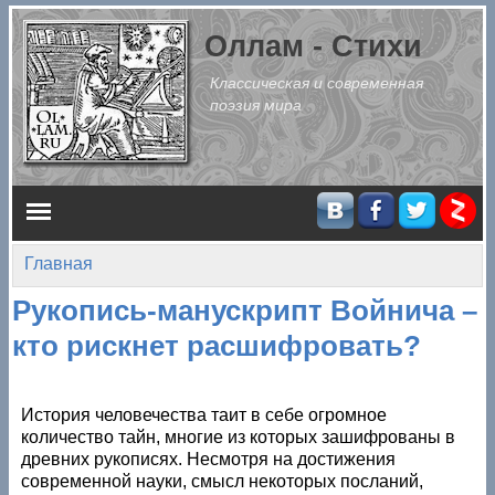
Перейти к основному содержанию
Оллам - Стихи
Классическая и современная
поэзия мира
Главное меню
Главная
Вы здесь
Рукопись-манускрипт Войнича –
кто рискнет расшифровать?
История человечества таит в себе огромное
количество тайн, многие из которых зашифрованы в
древних рукописях. Несмотря на достижения
современной науки, смысл некоторых посланий,