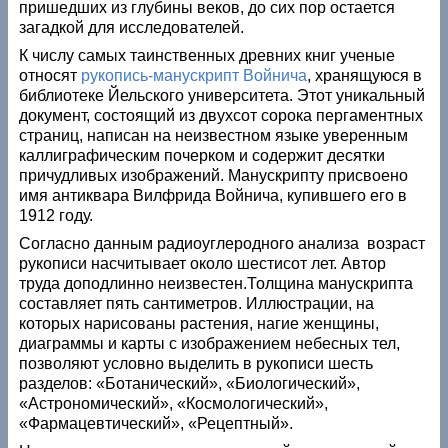
пришедших из глубины веков, до сих пор остается
загадкой для исследователей.
К числу самых таинственных древних книг ученые
относят
рукопись-манускрипт Войнича
, хранящуюся в
библиотеке Йельского университета. Этот уникальный
документ, состоящий из двухсот сорока пергаментных
страниц, написан на неизвестном языке уверенным
каллиграфическим почерком и содержит десятки
причудливых изображений. Манускрипту присвоено
имя антиквара Вилфрида Войнича, купившего его в
1912 году.
Согласно данным радиоуглеродного анализа возраст
рукописи насчитывает около шестисот лет. Автор
труда доподлинно неизвестен.Толщина манускрипта
составляет пять сантиметров. Иллюстрации, на
которых нарисованы растения, нагие женщины,
диаграммы и карты с изображением небесных тел,
позволяют условно выделить в рукописи шесть
разделов: «Ботанический», «Биологический»,
«Астрономический», «Космологический»,
«Фармацевтический», «Рецептный».