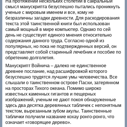
На протяжении нескольких столетий в сакральный
смысл манускрипта безуспешно пытались проникнуть
ученые с мировым именем и все, кому не
безразличны загадки древности. Для раскодирования
текста этой таинственной книги был использован
самый мощный в мире компьютер. Однако по сей
день не существует единого мнения относительно
содержания данного труда. Согласно одной из
популярных, но пока не подтвержденных версий, он
представляет собой старинный лечебник и пособие по
обретению долголетия.
Манускрипт Войнича – далеко не единственное
древнее послание, над расшифровкой которого
безуспешно трудятся лучшие умы человечества. Все
слышали о таинственном острове Пасхи, затерянном
на просторах Тихого океана. Помимо широко
известных каменных гигантов и пещерных
изображений, ученым не дают покоя обнаруженные
здесь два десятка деревянных табличек с непонятным
текстом, вырезанным зубом акулы. Таинственные
таблички получили название кохау ронго-ронго, что
означает «говорящее дерево».