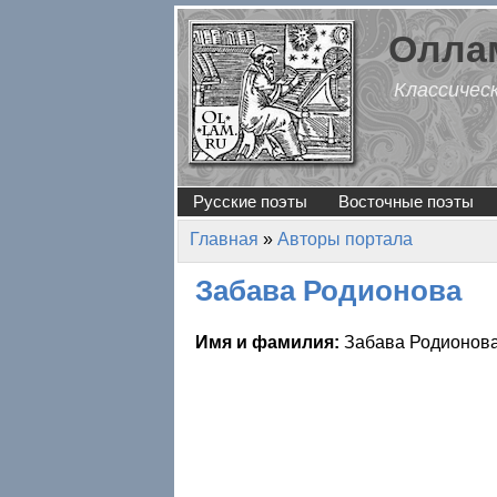
Перейти к основному содержанию
Оллам
Классичес
Русские поэты
Восточные поэты
Главная
»
Авторы портала
Вы здесь
Забава Родионова
Имя и фамилия:
Забава Родионов